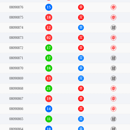
15
08090876
单
中
18
08090875
双
中
12
08090874
单
错
02
08090873
双
中
17
08090872
单
中
17
08090871
双
错
16
08090870
单
错
13
08090869
双
错
21
08090868
单
中
19
08090867
单
中
14
08090866
双
中
11
08090865
双
错
10
08090864
单
错