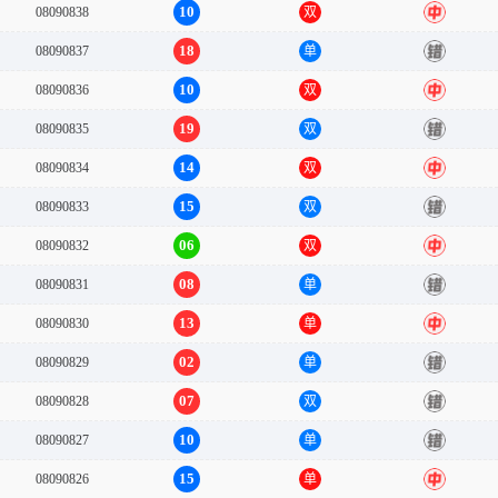
10
08090838
双
中
18
08090837
单
错
10
08090836
双
中
19
08090835
双
错
14
08090834
双
中
15
08090833
双
错
06
08090832
双
中
08
08090831
单
错
13
08090830
单
中
02
08090829
单
错
07
08090828
双
错
10
08090827
单
错
15
08090826
单
中