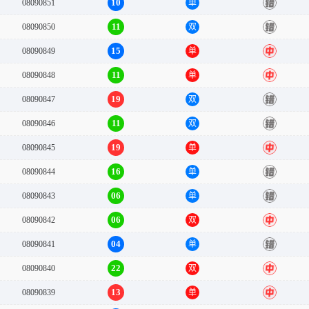
10
08090851
单
错
11
08090850
双
错
15
08090849
单
中
11
08090848
单
中
19
08090847
双
错
11
08090846
双
错
19
08090845
单
中
16
08090844
单
错
06
08090843
单
错
06
08090842
双
中
04
08090841
单
错
22
08090840
双
中
13
08090839
单
中