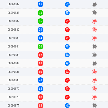
15
08090889
双
错
11
08090888
双
错
06
08090887
双
中
09
08090886
单
中
14
08090885
双
中
06
08090884
单
错
12
08090883
单
错
18
08090882
单
错
19
08090881
单
中
20
08090880
双
中
15
08090879
单
中
18
08090878
双
中
13
08090877
双
错