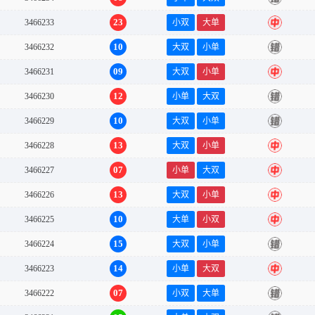
23
3466233
小双
大单
中
10
3466232
大双
小单
错
09
3466231
大双
小单
中
12
3466230
小单
大双
错
10
3466229
大双
小单
错
13
3466228
大双
小单
中
07
3466227
小单
大双
中
13
3466226
大双
小单
中
10
3466225
大单
小双
中
15
3466224
大双
小单
错
14
3466223
小单
大双
中
07
3466222
小双
大单
错