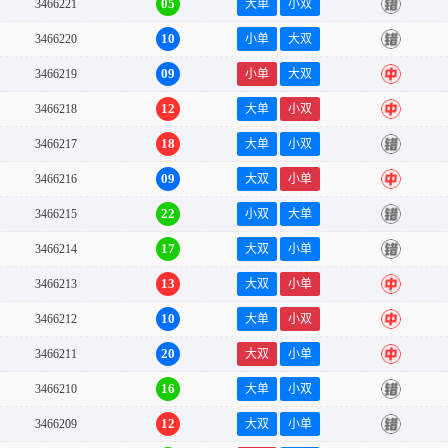
05
3466221
大单
小双
错
10
3466220
小单
大双
错
09
3466219
小单
大双
中
12
3466218
大单
小双
中
18
3466217
大单
小双
错
09
3466216
大双
小单
中
22
3466215
小双
大单
错
17
3466214
大双
小单
错
13
3466213
大双
小单
中
10
3466212
大单
小双
中
20
3466211
大双
小单
中
16
3466210
大单
小双
错
12
3466209
大双
小单
错