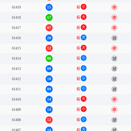
双
小
15
61419
殺
中
双
大
17
61418
殺
中
双
大
07
61417
殺
中
单
大
20
61416
殺
错
双
大
12
61415
殺
中
单
小
06
61414
殺
错
双
小
09
61413
殺
错
单
小
10
61412
殺
错
双
小
09
61411
殺
错
单
大
14
61410
殺
中
单
小
14
61409
殺
中
单
小
12
61408
殺
错
双
大
14
61407
殺
错