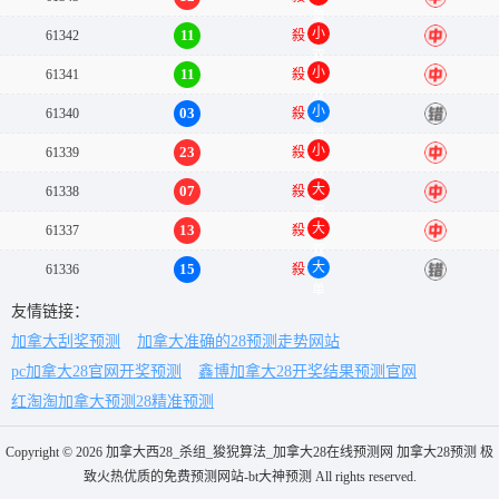
单
小
11
61342
殺
中
双
小
11
61341
殺
中
双
小
03
61340
殺
错
单
小
23
61339
殺
中
双
大
07
61338
殺
中
双
大
13
61337
殺
中
双
大
15
61336
殺
错
单
友情链接：
加拿大刮奖预测
加拿大准确的28预测走势网站
pc加拿大28官网开奖预测
鑫博加拿大28开奖结果预测官网
红淘淘加拿大预测28精准预测
Copyright © 2026 加拿大西28_杀组_狻猊算法_加拿大28在线预测网 加拿大28预测 极
致火热优质的免费预测网站-bt大神预测 All rights reserved.