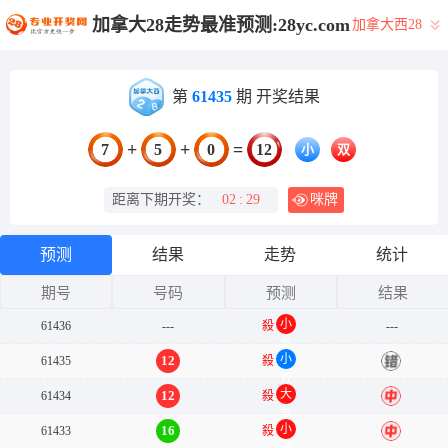
加拿大28走势最准预测:28yc.com
加拿大西28
第
61435
期 开奖结果
+
+
=
7
5
0
12
小
双
距离下期开奖：
02
:
29
咪牌
预测
结果
走势
统计
期号
号码
预测
结果
小
61436
---
殺
---
单
小
12
61435
殺
错
双
大
12
61434
殺
中
单
小
16
61433
殺
中