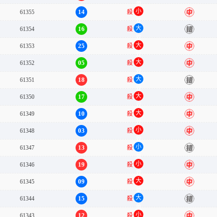
单
小
14
61355
殺
中
双
大
16
61354
殺
错
双
大
25
61353
殺
中
双
大
05
61352
殺
中
双
大
18
61351
殺
错
双
大
17
61350
殺
中
双
大
10
61349
殺
中
双
小
03
61348
殺
中
双
小
13
61347
殺
错
单
小
19
61346
殺
中
双
大
09
61345
殺
中
单
大
15
61344
殺
错
单
小
12
61343
殺
中