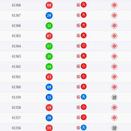
单
大
08
61368
殺
中
单
大
20
61367
殺
中
单
大
11
61366
殺
中
单
大
07
61365
殺
中
双
小
17
61364
殺
中
单
大
11
61363
殺
中
单
小
16
61362
殺
中
双
小
13
61361
殺
中
双
大
09
61360
殺
中
双
大
15
61359
殺
错
单
小
19
61358
殺
中
单
小
20
61357
殺
中
双
大
19
61356
殺
错