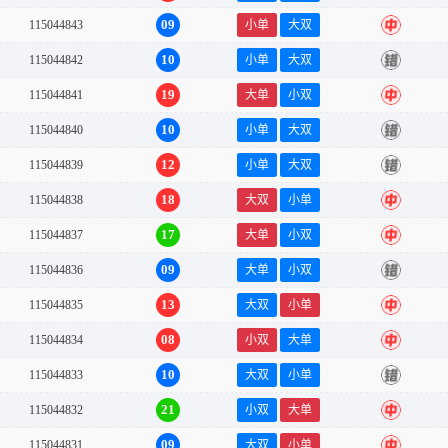
09
115044843
小单
大双
中
10
115044842
小单
大双
错
19
115044841
大单
小双
中
10
115044840
小单
大双
错
12
115044839
小单
大双
错
18
115044838
大双
小单
中
17
115044837
大单
小双
中
09
115044836
大单
小双
错
13
115044835
大双
小单
中
08
115044834
小双
大单
中
10
115044833
大双
小单
错
21
115044832
小双
大单
中
09
115044831
大双
小单
中