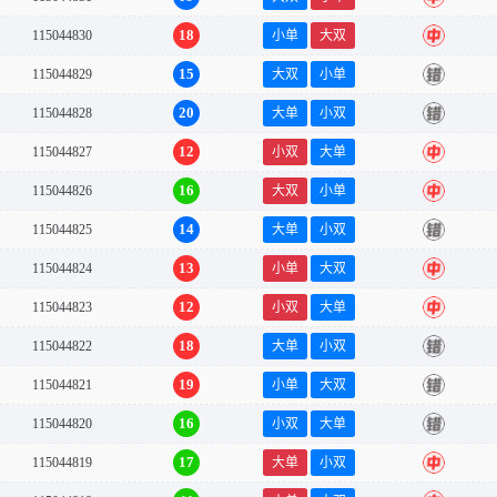
18
115044830
小单
大双
中
15
115044829
大双
小单
错
20
115044828
大单
小双
错
12
115044827
小双
大单
中
16
115044826
大双
小单
中
14
115044825
大单
小双
错
13
115044824
小单
大双
中
12
115044823
小双
大单
中
18
115044822
大单
小双
错
19
115044821
小单
大双
错
16
115044820
小双
大单
错
17
115044819
大单
小双
中