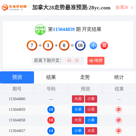
加拿大28走势最准预测:28yc.com
台湾28
第
115044859
期 开奖结果
+
+
=
7
3
0
10
小
双
距离下期开奖：
01
:
31
咪牌
预测
结果
走势
统计
期号
号码
预测
结果
115044860
---
大双
小单
---
10
115044859
大单
小双
中
18
115044858
大双
小单
中
14
115044857
小单
大双
中