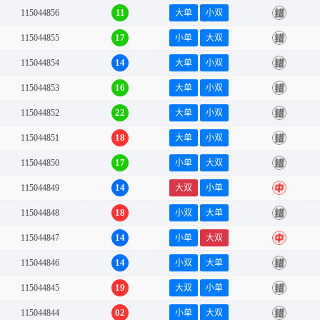
11
115044856
大单
小双
错
17
115044855
小单
大双
错
14
115044854
大单
小双
错
16
115044853
大单
小双
错
22
115044852
大单
小双
错
18
115044851
大单
小双
错
17
115044850
小单
大双
错
14
115044849
大双
小单
中
18
115044848
小双
大单
错
14
115044847
小单
大双
中
14
115044846
小双
大单
错
19
115044845
大双
小单
错
02
115044844
小单
大双
错