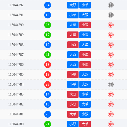
04
115044792
大双
小单
错
10
115044791
小单
大双
错
06
115044790
大单
小双
中
17
115044789
大单
小双
中
10
115044788
小双
大单
中
11
115044787
大双
小单
中
13
115044786
大双
小单
中
13
115044785
小单
大双
中
23
115044784
小单
大双
错
14
115044783
大双
小单
中
10
115044782
小双
大单
中
25
115044781
大单
小双
中
21
115044780
小双
大单
中