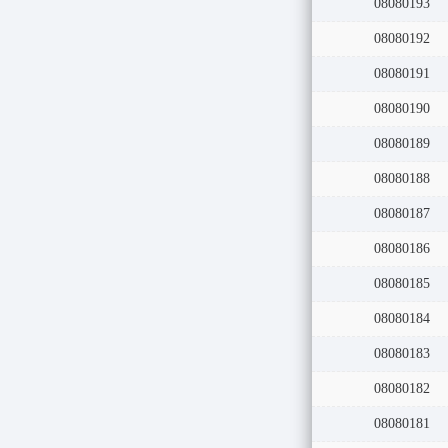
08080193
08080192
08080191
08080190
08080189
08080188
08080187
08080186
08080185
08080184
08080183
08080182
08080181