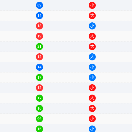
09
小
14
大
18
小
19
大
21
大
12
大
14
小
17
小
12
小
17
大
16
大
06
小
16
小