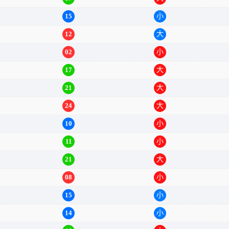
15
小
12
大
02
小
17
大
21
大
24
大
10
小
11
小
21
大
08
小
15
小
14
小