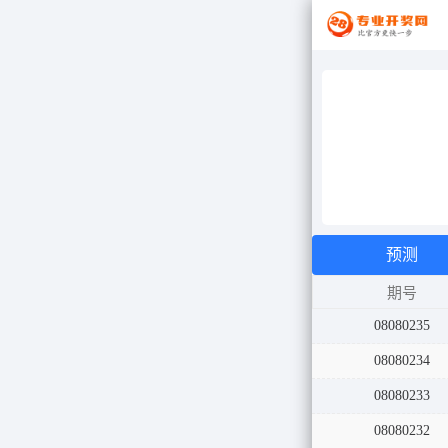
预测
期号
08080235
08080234
08080233
08080232