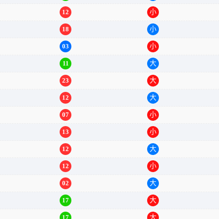
12
小
18
小
03
小
11
大
23
大
12
大
07
小
13
小
12
大
12
小
02
大
17
大
17
大