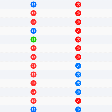
14
大
13
小
08
小
14
大
22
大
12
小
13
小
08
大
13
大
08
大
24
小
19
大
15
小