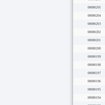
08080205
08080204
08080203
08080202
08080201
08080200
08080199
08080198
08080197
08080196
08080195
08080194