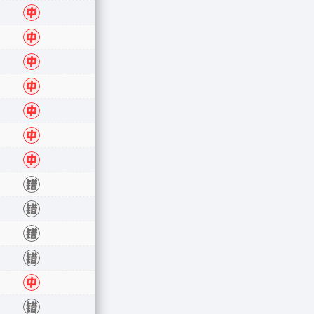
中
中
中
中
中
中
中
错
错
错
错
中
错