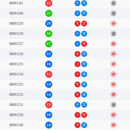
13
08091261
大
双
错
21
08091260
小
双
错
20
08091259
大
双
中
16
08091258
小
单
错
17
08091257
小
单
中
15
08091256
大
双
中
10
08091255
小
单
中
12
08091254
小
单
中
14
08091253
大
单
中
14
08091252
大
单
中
13
08091251
大
双
错
10
08091250
小
双
中
14
08091249
大
单
中