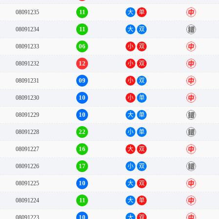
11
08091235
大
单
中
11
08091234
大
双
错
06
08091233
小
双
中
12
08091232
小
双
中
09
08091231
小
双
中
10
08091230
小
单
中
10
08091229
大
单
错
22
08091228
小
单
错
16
08091227
大
双
中
17
08091226
小
双
错
10
08091225
大
双
中
11
08091224
大
单
中
10
08091223
大
双
中