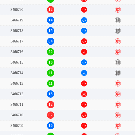
12
3466720
小
中
14
3466719
小
错
15
3466718
小
错
04
3466717
小
中
22
3466716
大
中
16
3466715
小
错
11
3466714
大
错
11
3466713
小
中
15
3466712
大
中
12
3466711
小
中
07
3466710
小
中
10
3466709
小
中