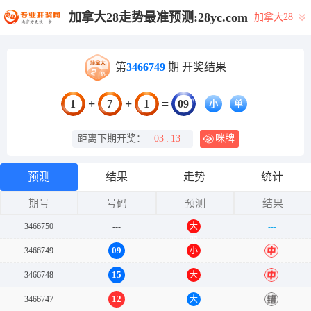
加拿大28走势最准预测:28yc.com
加拿大28
第
3466749
期 开奖结果
+
+
=
1
7
1
09
小
单
距离下期开奖：
03
:
13
咪牌
预测
结果
走势
统计
期号
号码
预测
结果
3466750
---
大
---
双
09
3466749
小
中
15
3466748
大
中
12
3466747
大
错