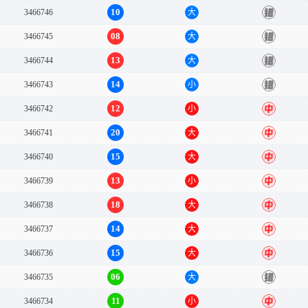
10
3466746
大
错
08
3466745
大
错
13
3466744
大
错
14
3466743
小
错
12
3466742
小
中
20
3466741
大
中
15
3466740
大
中
13
3466739
小
中
18
3466738
大
中
14
3466737
大
中
15
3466736
大
中
06
3466735
大
错
11
3466734
小
中