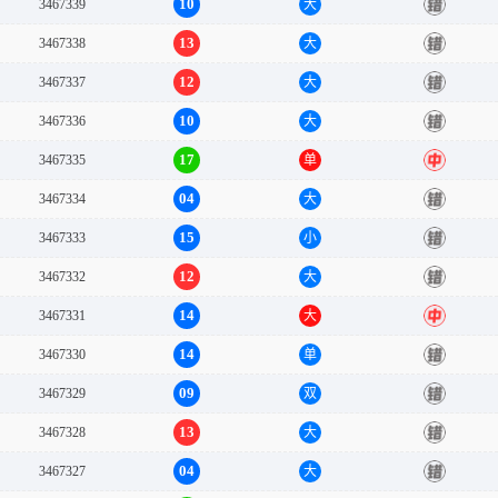
10
3467339
大
错
13
3467338
大
错
12
3467337
大
错
10
3467336
大
错
17
3467335
单
中
04
3467334
大
错
15
3467333
小
错
12
3467332
大
错
14
3467331
大
中
14
3467330
单
错
09
3467329
双
错
13
3467328
大
错
04
3467327
大
错