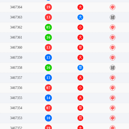
19
3467364
大
中
13
3467363
大
错
05
3467362
小
中
16
3467361
大
中
13
3467360
单
中
15
3467359
大
中
16
3467358
单
错
15
3467357
大
中
07
3467356
小
中
14
3467355
大
中
07
3467354
单
中
10
3467353
双
中
19
3467352
大
中