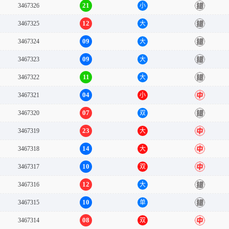
21
3467326
小
错
12
3467325
大
错
09
3467324
大
错
09
3467323
大
错
11
3467322
大
错
04
3467321
小
中
07
3467320
双
错
23
3467319
大
中
14
3467318
大
中
10
3467317
双
中
12
3467316
大
错
10
3467315
单
错
08
3467314
双
中