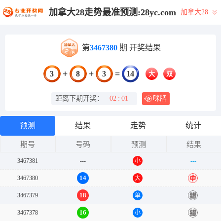
加拿大28走势最准预测:28yc.com
加拿大28
第
3467380
期 开奖结果
+
+
=
3
8
3
14
大
双
距离下期开奖：
02
:
01
咪牌
预测
结果
走势
统计
期号
号码
预测
结果
3467381
---
小
---
14
3467380
大
中
18
3467379
单
错
16
3467378
小
错