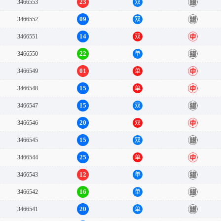
23
3466553
双
错
09
3466552
双
错
14
3466551
双
中
22
3466550
单
错
01
3466549
单
中
15
3466548
单
中
15
3466547
双
错
20
3466546
双
中
15
3466545
双
错
25
3466544
单
中
12
3466543
单
错
16
3466542
单
错
20
3466541
单
错