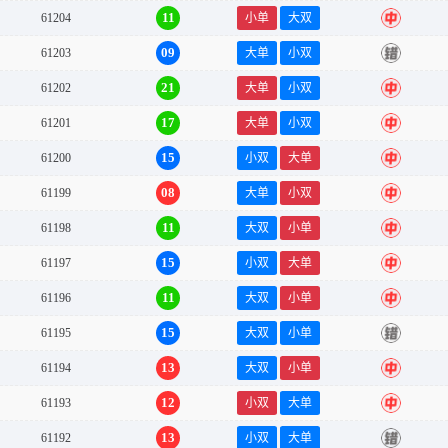
11
61204
小单
大双
中
09
61203
大单
小双
错
21
61202
大单
小双
中
17
61201
大单
小双
中
15
61200
小双
大单
中
08
61199
大单
小双
中
11
61198
大双
小单
中
15
61197
小双
大单
中
11
61196
大双
小单
中
15
61195
大双
小单
错
13
61194
大双
小单
中
12
61193
小双
大单
中
13
61192
小双
大单
错