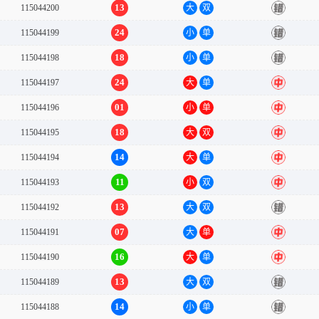
13
115044200
大
双
错
24
115044199
小
单
错
18
115044198
小
单
错
24
115044197
大
单
中
01
115044196
小
单
中
18
115044195
大
双
中
14
115044194
大
单
中
11
115044193
小
双
中
13
115044192
大
双
错
07
115044191
大
单
中
16
115044190
大
单
中
13
115044189
大
双
错
14
115044188
小
单
错