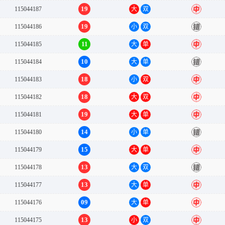
19
115044187
大
双
中
19
115044186
小
双
错
11
115044185
大
单
中
10
115044184
大
单
错
18
115044183
小
双
中
18
115044182
大
双
中
19
115044181
大
单
中
14
115044180
小
单
错
15
115044179
大
单
中
13
115044178
大
双
错
13
115044177
大
单
中
09
115044176
大
单
中
13
115044175
小
双
中