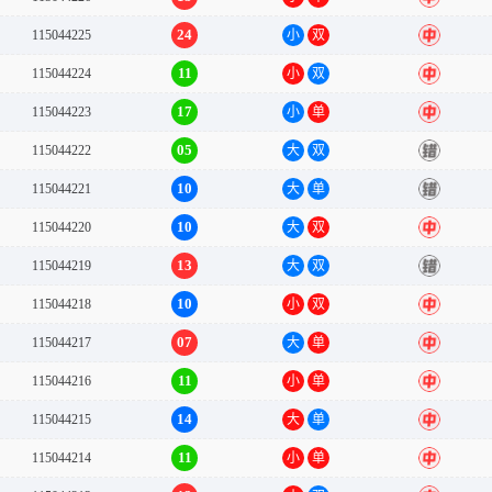
24
115044225
小
双
中
11
115044224
小
双
中
17
115044223
小
单
中
05
115044222
大
双
错
10
115044221
大
单
错
10
115044220
大
双
中
13
115044219
大
双
错
10
115044218
小
双
中
07
115044217
大
单
中
11
115044216
小
单
中
14
115044215
大
单
中
11
115044214
小
单
中