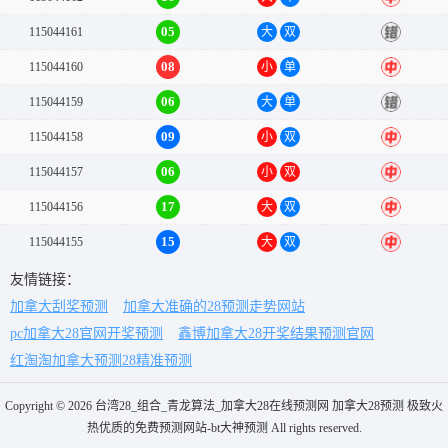
05
115044161
大
双
错
08
115044160
小
单
中
06
115044159
大
单
错
09
115044158
小
双
中
06
115044157
小
双
中
17
115044156
大
双
中
15
115044155
大
双
中
友情链接：
加拿大刮奖预测
加拿大准确的28预测走势网站
pc加拿大28官网开奖预测
鑫博加拿大28开奖结果预测官网
红淘淘加拿大预测28精准预测
Copyright © 2026 台湾28_组合_青龙算法_加拿大28在线预测网 加拿大28预测 极致火
热优质的免费预测网站-bt大神预测 All rights reserved.