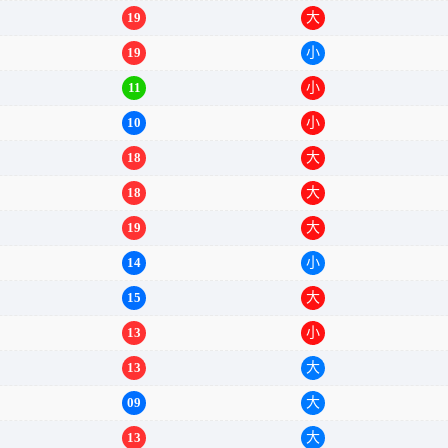
19
大
19
小
11
小
10
小
18
大
18
大
19
大
14
小
15
大
13
小
13
大
09
大
13
大