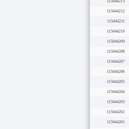
115044213
115044212
115044211
115044210
115044209
115044208
115044207
115044206
115044205
115044204
115044203
115044202
115044201