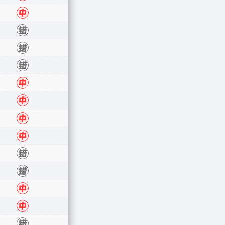
中
错
错
错
中
中
中
中
错
错
中
中
错