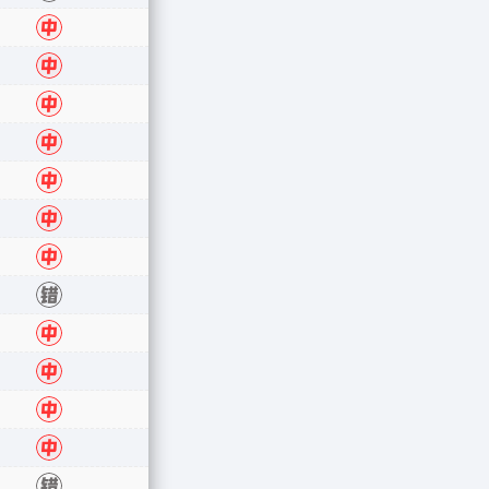
中
中
中
中
中
中
中
错
中
中
中
中
错