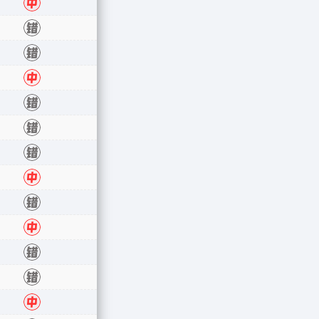
中
错
错
中
错
错
错
中
错
中
错
错
中