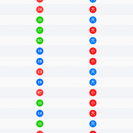
24
大
11
大
17
大
05
大
10
小
10
小
13
大
10
大
07
小
11
小
14
大
11
大