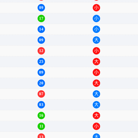
09
小
17
小
14
小
09
大
12
小
25
大
09
小
20
大
07
大
03
大
16
大
11
小
13
大