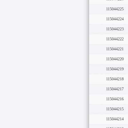
115044225
115044224
115044223
115044222
115044221
115044220
115044219
115044218
115044217
115044216
115044215
115044214