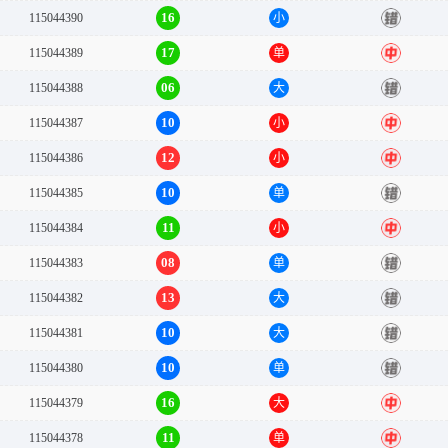
16
115044390
小
错
17
115044389
单
中
06
115044388
大
错
10
115044387
小
中
12
115044386
小
中
10
115044385
单
错
11
115044384
小
中
08
115044383
单
错
13
115044382
大
错
10
115044381
大
错
10
115044380
单
错
16
115044379
大
中
11
115044378
单
中