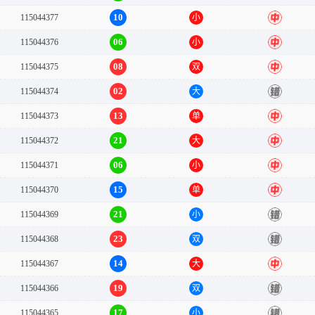
10
115044377
小
中
06
115044376
小
中
08
115044375
双
中
02
115044374
大
错
13
115044373
单
中
21
115044372
大
中
06
115044371
小
中
15
115044370
单
中
21
115044369
小
错
23
115044368
双
错
14
115044367
大
中
19
115044366
双
错
17
115044365
小
错