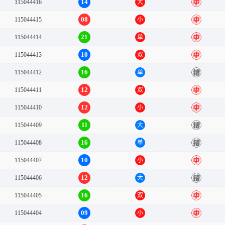
14
115044416
大
中
08
115044415
小
中
21
115044414
单
中
10
115044413
双
中
16
115044412
单
错
12
115044411
双
中
12
115044410
小
中
11
115044409
大
错
16
115044408
单
错
10
115044407
小
中
12
115044406
大
错
16
115044405
双
中
09
115044404
小
中