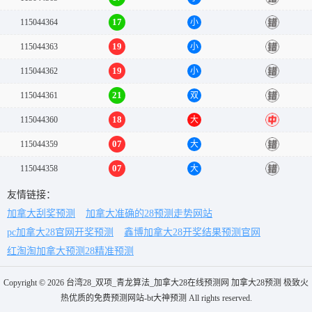
17
115044364
小
错
19
115044363
小
错
19
115044362
小
错
21
115044361
双
错
18
115044360
大
中
07
115044359
大
错
07
115044358
大
错
友情链接：
加拿大刮奖预测
加拿大准确的28预测走势网站
pc加拿大28官网开奖预测
鑫博加拿大28开奖结果预测官网
红淘淘加拿大预测28精准预测
Copyright © 2026 台湾28_双项_青龙算法_加拿大28在线预测网 加拿大28预测 极致火
热优质的免费预测网站-bt大神预测 All rights reserved.