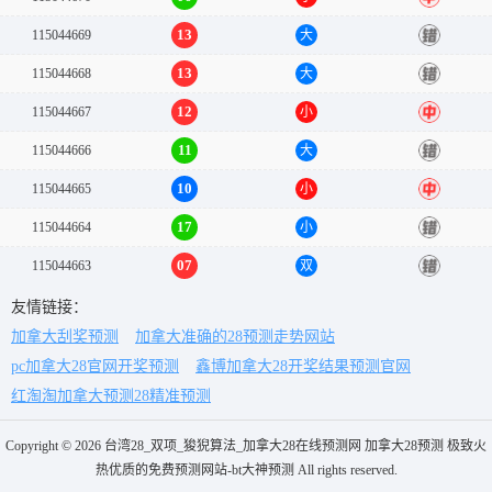
13
115044669
大
错
13
115044668
大
错
12
115044667
小
中
11
115044666
大
错
10
115044665
小
中
17
115044664
小
错
07
115044663
双
错
友情链接：
加拿大刮奖预测
加拿大准确的28预测走势网站
pc加拿大28官网开奖预测
鑫博加拿大28开奖结果预测官网
红淘淘加拿大预测28精准预测
Copyright © 2026 台湾28_双项_狻猊算法_加拿大28在线预测网 加拿大28预测 极致火
热优质的免费预测网站-bt大神预测 All rights reserved.