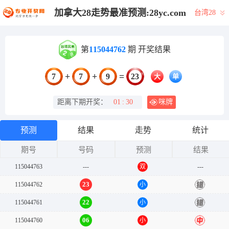
加拿大28走势最准预测:28yc.com
台湾28
第
115044762
期 开奖结果
+
+
=
7
7
9
23
大
单
距离下期开奖：
01
:
30
咪牌
预测
结果
走势
统计
期号
号码
预测
结果
115044763
---
双
---
23
115044762
小
错
22
115044761
小
错
06
115044760
小
中