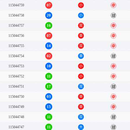
07
115044759
小
中
20
115044758
小
错
16
115044757
双
中
07
115044756
单
中
14
115044755
双
中
02
115044754
单
错
10
115044753
小
中
11
115044752
小
中
17
115044751
双
错
03
115044750
单
中
15
115044749
单
中
11
115044748
双
错
11
115044747
大
错