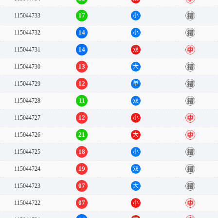
17
115044733
小
错
14
115044732
小
错
14
115044731
双
中
13
115044730
大
错
12
115044729
单
错
11
115044728
双
错
12
115044727
小
中
21
115044726
大
中
18
115044725
小
错
19
115044724
双
错
07
115044723
大
错
07
115044722
小
中