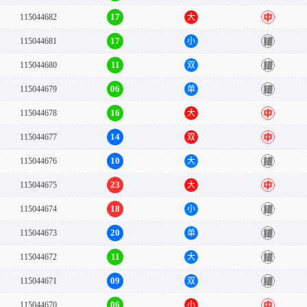
17
115044682
大
中
17
115044681
小
错
11
115044680
双
错
06
115044679
单
错
16
115044678
大
中
14
115044677
双
中
10
115044676
大
错
23
115044675
大
中
18
115044674
小
错
20
115044673
单
错
11
115044672
大
错
09
115044671
双
错
06
115044670
小
中