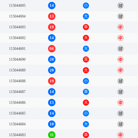
14
115044695
小
错
13
115044694
大
错
19
115044693
单
中
14
115044692
大
中
08
115044691
大
错
20
115044690
双
中
20
115044689
大
中
19
115044688
小
错
14
115044687
单
错
15
115044686
大
中
14
115044685
小
错
10
115044684
大
错
11
115044683
单
中