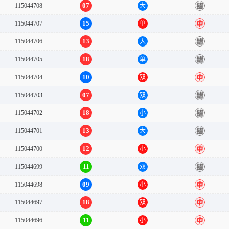
07
115044708
大
错
15
115044707
单
中
13
115044706
大
错
18
115044705
单
错
10
115044704
双
中
07
115044703
双
错
18
115044702
小
错
13
115044701
大
错
12
115044700
小
中
11
115044699
双
错
09
115044698
小
中
18
115044697
双
中
11
115044696
小
中