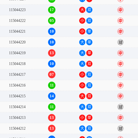
17
115044223
大
双
中
05
115044222
小
双
中
10
115044221
小
单
中
10
115044220
大
单
错
13
115044219
大
单
中
10
115044218
大
双
中
07
115044217
小
双
中
11
115044216
小
双
中
14
115044215
大
双
中
11
115044214
大
双
错
13
115044213
小
单
中
13
115044212
大
双
错