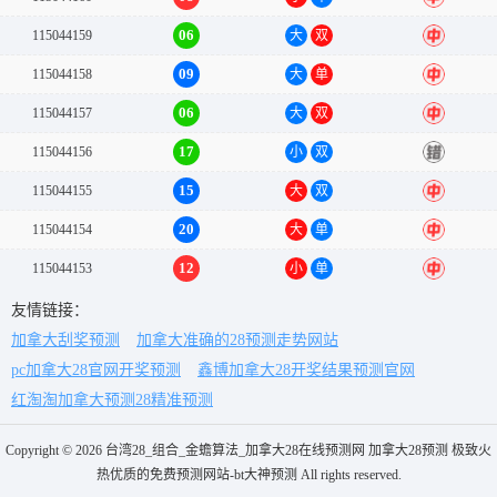
06
115044159
大
双
中
09
115044158
大
单
中
06
115044157
大
双
中
17
115044156
小
双
错
15
115044155
大
双
中
20
115044154
大
单
中
12
115044153
小
单
中
友情链接：
加拿大刮奖预测
加拿大准确的28预测走势网站
pc加拿大28官网开奖预测
鑫博加拿大28开奖结果预测官网
红淘淘加拿大预测28精准预测
Copyright © 2026 台湾28_组合_金蟾算法_加拿大28在线预测网 加拿大28预测 极致火
热优质的免费预测网站-bt大神预测 All rights reserved.