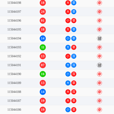
18
115044198
大
单
中
24
115044197
大
单
中
01
115044196
小
单
中
18
115044195
大
单
中
14
115044194
小
单
错
11
115044193
大
单
中
13
115044192
小
双
中
07
115044191
大
双
错
16
115044190
小
双
中
13
115044189
大
单
中
14
115044188
大
双
中
19
115044187
大
单
中
19
115044186
小
单
中