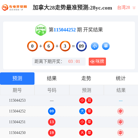
加拿大28走势最准预测:28yc.com
台湾28
第
115044252
期 开奖结果
+
+
=
0
6
3
09
小
单
距离下期开奖：
03
:
01
咪牌
预测
结果
走势
统计
期号
号码
预测
结果
115044253
---
小
双
---
09
115044252
大
单
中
13
115044251
小
单
中
19
115044250
大
单
中