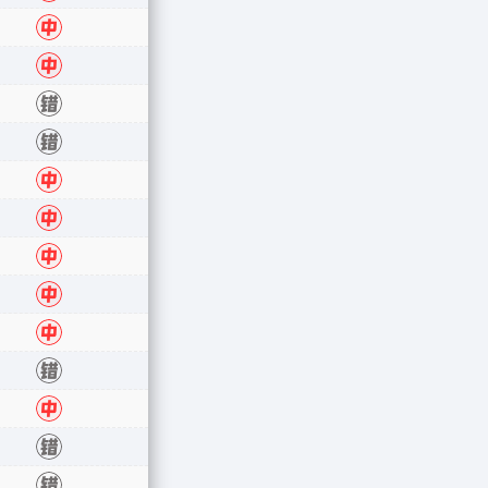
中
中
错
错
中
中
中
中
中
错
中
错
错