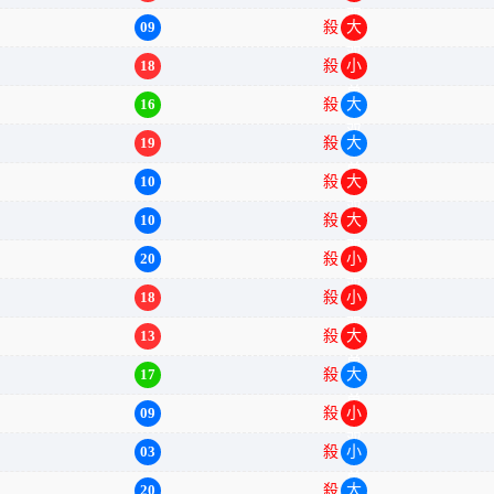
09
殺
大双
18
殺
小单
16
殺
大双
19
殺
大单
10
殺
大双
10
殺
大双
20
殺
小双
18
殺
小双
13
殺
大单
17
殺
大单
09
殺
小双
03
殺
小单
20
殺
大双