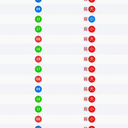
09
殺
大单
11
殺
小单
27
殺
小双
08
殺
大双
16
殺
小双
19
殺
大双
17
殺
小双
08
殺
大双
09
殺
大单
16
殺
大单
11
殺
小双
08
殺
小单