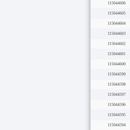
115044606
115044605
115044604
115044603
115044602
115044601
115044600
115044599
115044598
115044597
115044596
115044595
115044594