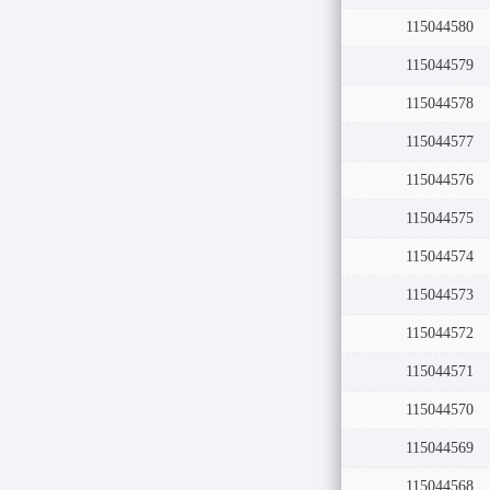
115044580
115044579
115044578
115044577
115044576
115044575
115044574
115044573
115044572
115044571
115044570
115044569
115044568