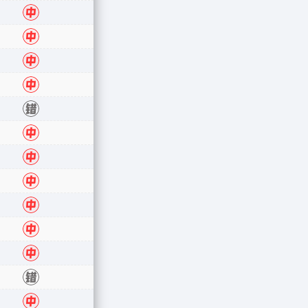
中
中
中
中
错
中
中
中
中
中
中
错
中