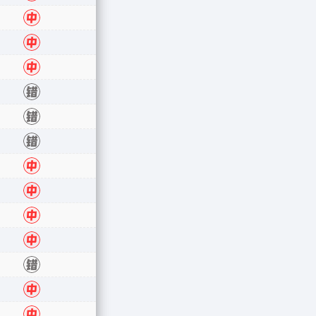
中
中
中
错
错
错
中
中
中
中
错
中
中