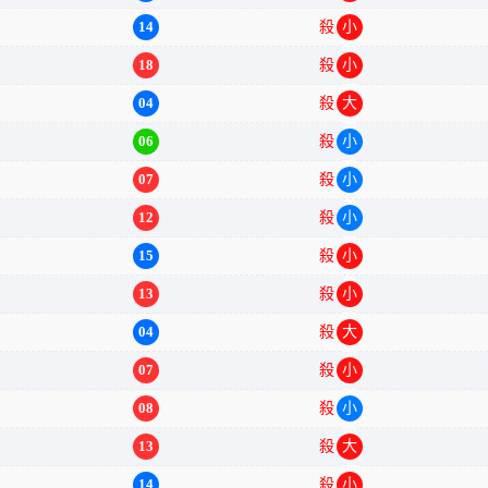
14
殺
小双
18
殺
小双
04
殺
大双
06
殺
小双
07
殺
小单
12
殺
小双
15
殺
小单
13
殺
小双
04
殺
大双
07
殺
小双
08
殺
小双
13
殺
大双
14
殺
小双